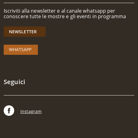
Iscriviti alla newsletter e al canale whatsapp per
conoscere tutte le mostre e gli eventi in programma
NEWSLETTER
WHATSAPP
Seguici
F
Instagram
a
c
e
b
o
o