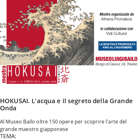
b
o
o
k
HOKUSAI. L'acqua e il segreto della Grande
Onda
Al Museo Bailo oltre 150 opere per scoprire l'arte del
grande maestro giapponese
TEMA: