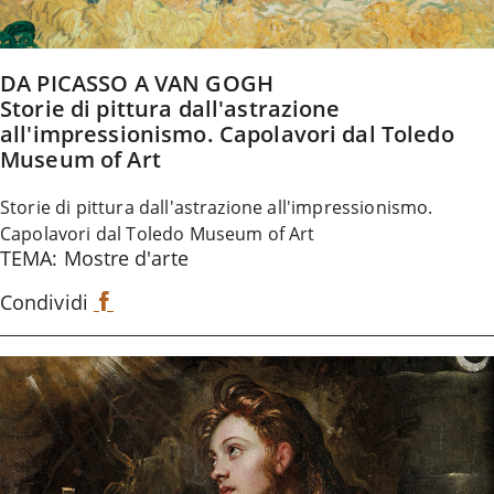
DA PICASSO A VAN GOGH
Storie di pittura dall'astrazione
all'impressionismo. Capolavori dal Toledo
Museum of Art
Storie di pittura dall'astrazione all'impressionismo.
Capolavori dal Toledo Museum of Art
TEMA: Mostre d'arte
Condividi
F
a
c
e
b
o
o
k