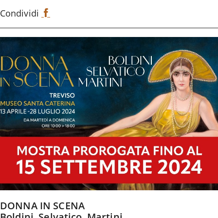
Condividi
F
a
c
e
b
o
o
k
DONNA IN SCENA
Boldini, Selvatico, Martini