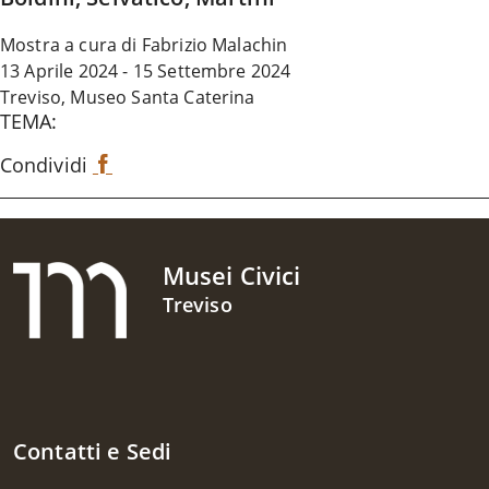
Mostra a cura di Fabrizio Malachin
13 Aprile 2024 - 15 Settembre 2024
Treviso, Museo Santa Caterina
TEMA:
Condividi
F
a
c
e
b
Musei Civici
o
o
Treviso
k
Contatti e Sedi