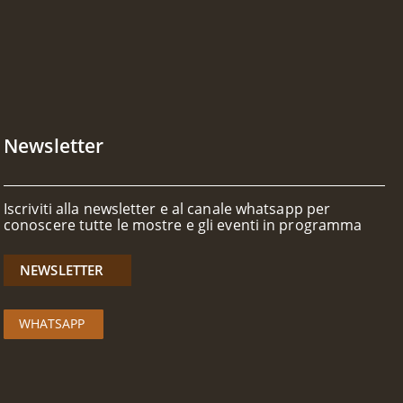
o
n
t
e
n
u
t
o
Newsletter
Iscriviti alla newsletter e al canale whatsapp per
conoscere tutte le mostre e gli eventi in programma
NEWSLETTER
WHATSAPP