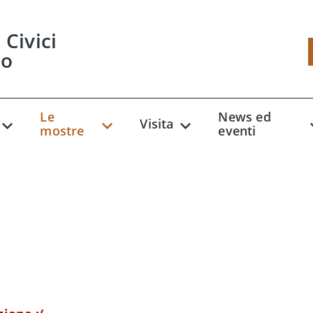
Civici
so
Le
News ed
Visita
mostre
eventi