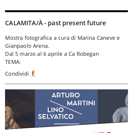
CALAMITA/À - past present future
Mostra fotografica a cura di Marina Caneve e
Gianpaolo Arena.
Dal 5 marzo al 6 aprile a Ca Robegan
TEMA:
Condividi
F
a
c
e
b
o
o
k