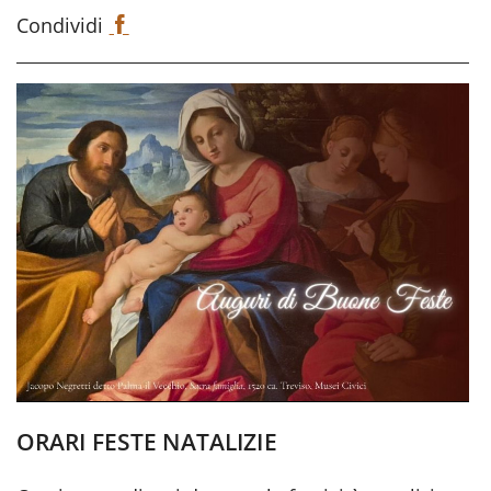
Condividi
F
a
c
e
b
o
o
k
ORARI FESTE NATALIZIE