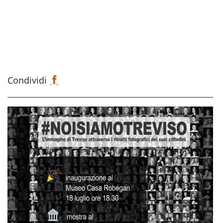
Condividi
F
a
c
e
b
o
o
k