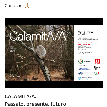
Condividi
F
a
c
e
b
o
o
k
CALAMITA/À.
Passato, presente, futuro