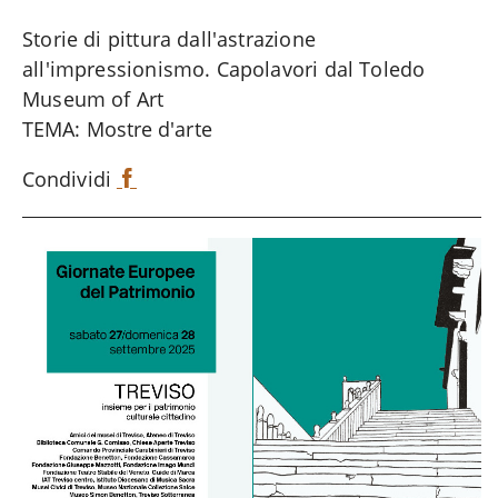
Storie di pittura dall'astrazione
all'impressionismo. Capolavori dal Toledo
Museum of Art
TEMA: Mostre d'arte
Condividi
F
a
c
e
b
o
o
k