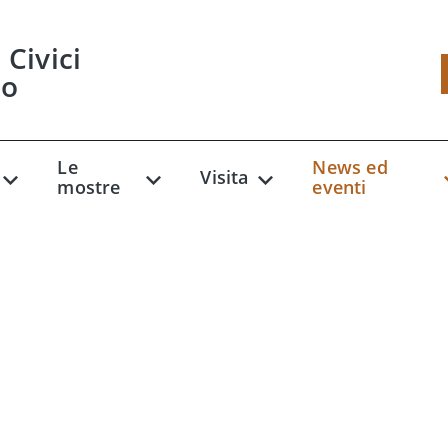
Civici
so
Le
News ed
Visita
mostre
eventi