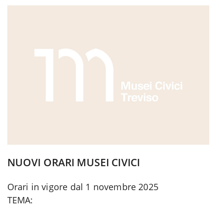
c
e
b
o
o
k
NUOVI ORARI MUSEI CIVICI
Orari in vigore dal 1 novembre 2025
TEMA: