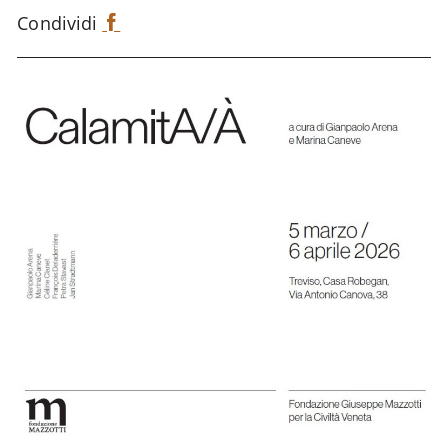
Condividi
F
a
c
e
b
o
o
k