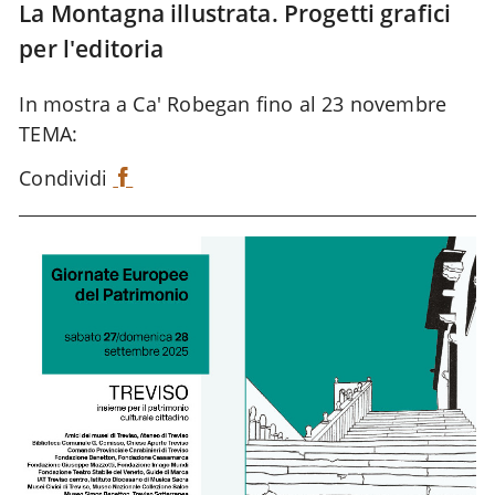
La Montagna illustrata. Progetti grafici
per l'editoria
In mostra a Ca' Robegan fino al 23 novembre
TEMA:
Condividi
F
a
c
e
b
o
o
k