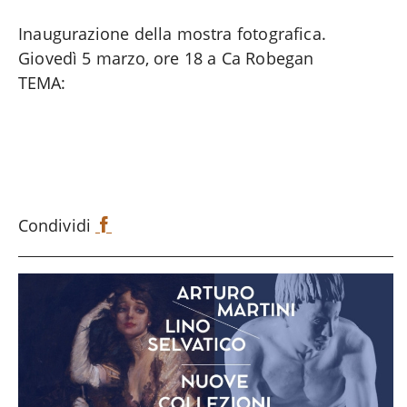
Inaugurazione della mostra fotografica.
Giovedì 5 marzo, ore 18 a Ca Robegan
TEMA:
Condividi
F
a
c
e
b
o
o
k