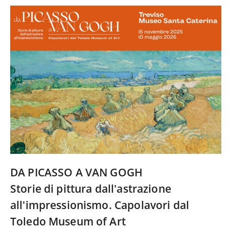
c
e
b
o
o
k
DA PICASSO A VAN GOGH
Storie di pittura dall'astrazione
all'impressionismo. Capolavori dal
Toledo Museum of Art