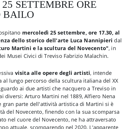
 25 SETTEMBRE ORE
O BAILO
 ospitano
mercoledì 25 settembre, ore 17.30, al
nza dello storico dell'arte Luca Nannipieri
dal
turo Martini e la scultura del Novecento"
, in
dei Musei Civici di Treviso Fabrizio Malachin.
essiva
visita alle opere degli artisti
, intende
ta al lungo percorso della scultura italiana del XX
iguardo ai due artisti che nacquero a Treviso in
i diversi: Arturo Martini nel 1889, Alfiero Nena
ran parte dell'attività artistica di Martini si è
età del Novecento, finendo con la sua scomparsa
ato nel cuore del Novecento, ne ha attraversato
 tempo attuale, scomparendo nel 2020. L'apparente