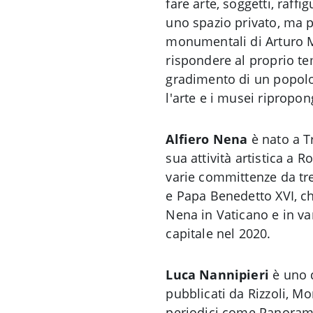
fare arte, soggetti, raff
uno spazio privato, ma p
monumentali di Arturo Ma
rispondere al proprio te
gradimento di un popolo 
l'arte e i musei ripropon
Alfiero Nena
è nato a T
sua attività artistica a 
varie committenze da tre
e Papa Benedetto XVI, ch
Nena in Vaticano e in var
capitale nel 2020.
Luca Nannipieri
è uno d
pubblicati da Rizzoli, Mo
periodici come Panorama,