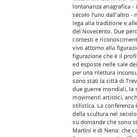
lontananza anagrafica - i
secolo l'uno dall'altro -
lega alla tradizione e al
del Novecento. Due percor
contesti e riconoscimen
vivo attorno alla figuraz
figurazione che è il pro
ed esposte nelle sale de
per una rilettura inconsu
sono stati la città di Tre
due guerre mondiali, la 
movimenti artistici, anc
stilistica. La conferenz
della scultura nel secol
su domande che sono stat
Martini e di Nena: che co