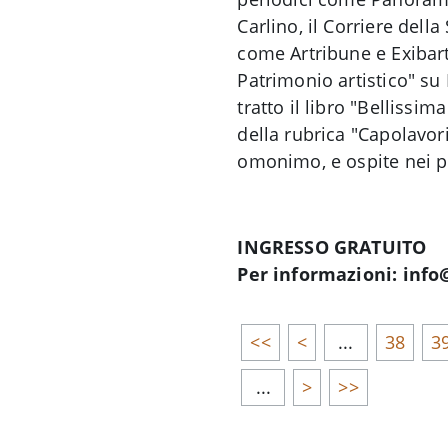
Carlino, il Corriere della
come Artribune e Exibart
Patrimonio artistico" su 
tratto il libro "Bellissim
della rubrica "Capolavori 
omonimo, e ospite nei pr
INGRESSO GRATUITO
Per informazioni: info@
<<
<
...
38
3
...
>
>>