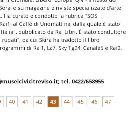
 Sera, e su magazine e riviste specializzate d'arte
. Ha curato e condotto la rubrica "SOS
Rai1, al Caffè di Unomattina, dalla quale è stato
a Italia", pubblicato da Rai Libri. È stato conduttore
rubati", da cui Skira ha tradotto il libro
ogrammi di Rai1, La7, Sky Tg24, Canale5 e Rai2.
museicivicitreviso.it; tel. 0422/658955
9
40
41
42
43
44
45
46
47