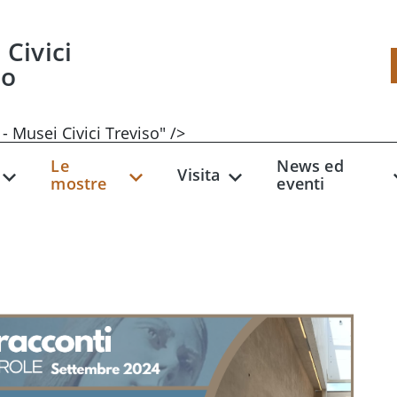
Civici
so
usei Civici Treviso" />
Le
News ed
Visita
mostre
eventi