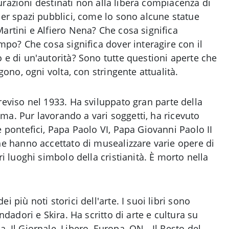
igurazioni destinati non alla libera compiacenza di
er spazi pubblici, come lo sono alcune statue
rtini e Alfiero Nena? Che cosa significa
mpo? Che cosa significa dover interagire con il
e di un'autorità? Sono tutte questioni aperte che
gono, ogni volta, con stringente attualità.
reviso nel 1933. Ha sviluppato gran parte della
Roma. Pur lavorando a vari soggetti, ha ricevuto
 pontefici, Papa Paolo VI, Papa Giovanni Paolo II
e hanno accettato di musealizzare varie opere di
i luoghi simbolo della cristianità. È morto nella
ei più noti storici dell'arte. I suoi libri sono
ndadori e Skira. Ha scritto di arte e cultura su
 Il Giornale, Libero, Europa, QN - Il Resto del