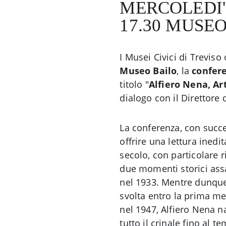
MERCOLEDI'
17.30 MUSE
I Musei Civici di Treviso
Museo Bailo
, la
confere
titolo "
Alfiero Nena, Ar
dialogo con il Direttore 
La conferenza, con succ
offrire una lettura inedi
secolo, con particolare r
due momenti storici assa
nel 1933. Mentre dunque g
svolta entro la prima m
nel 1947, Alfiero Nena n
tutto il crinale fino al